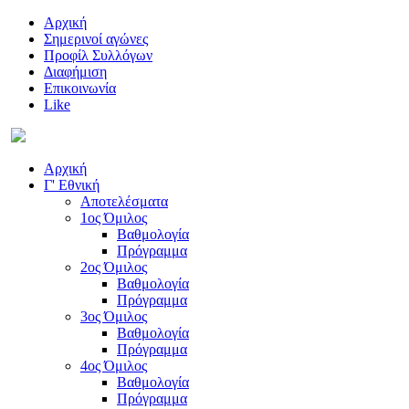
Αρχική
Σημερινοί αγώνες
Προφίλ Συλλόγων
Διαφήμιση
Επικοινωνία
Like
Αρχική
Γ' Εθνική
Αποτελέσματα
1ος Όμιλος
Βαθμολογία
Πρόγραμμα
2ος Όμιλος
Βαθμολογία
Πρόγραμμα
3ος Όμιλος
Βαθμολογία
Πρόγραμμα
4ος Όμιλος
Βαθμολογία
Πρόγραμμα