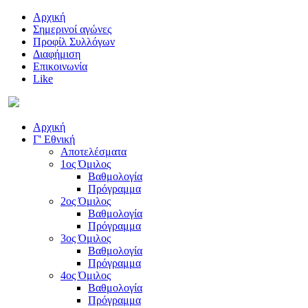
Αρχική
Σημερινοί αγώνες
Προφίλ Συλλόγων
Διαφήμιση
Επικοινωνία
Like
Αρχική
Γ' Εθνική
Αποτελέσματα
1ος Όμιλος
Βαθμολογία
Πρόγραμμα
2ος Όμιλος
Βαθμολογία
Πρόγραμμα
3ος Όμιλος
Βαθμολογία
Πρόγραμμα
4ος Όμιλος
Βαθμολογία
Πρόγραμμα